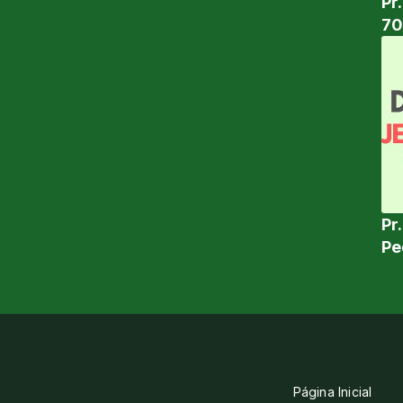
Pr
7
Pr
Pe
Página Inicial